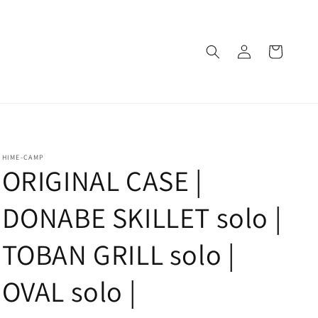
ロ
カ
グ
ー
イ
ト
ン
HIME-CAMP
ORIGINAL CASE |
DONABE SKILLET solo |
TOBAN GRILL solo |
OVAL solo |