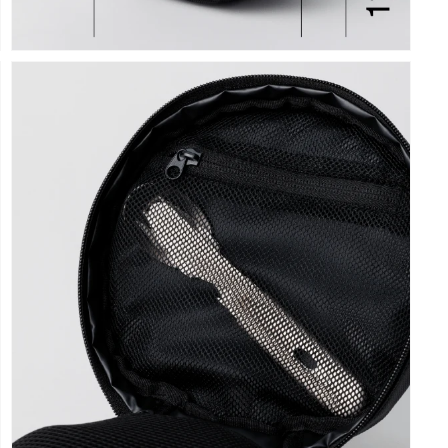
モ
ー
ダ
ル
で
メ
デ
ィ
ア
(5)
を
開
く