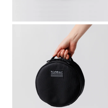
モ
ー
ダ
ル
で
メ
デ
ィ
ア
(2)
を
開
く