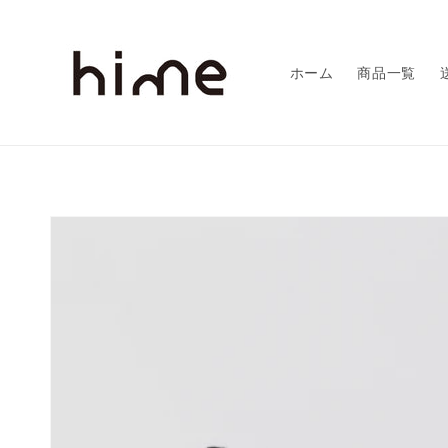
コンテ
ンツに
進む
ホーム
商品一覧
商品情
報にス
キップ