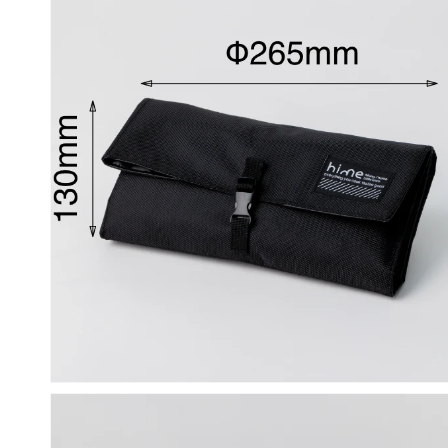
ダ
ル
で
メ
デ
ィ
ア
(8)
を
開
く
モ
ー
ダ
ル