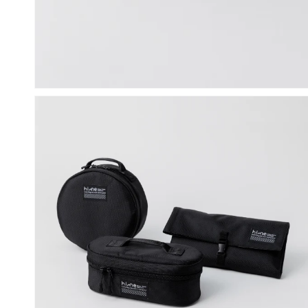
モ
ー
ダ
ル
で
メ
デ
ィ
ア
(1)
を
開
く