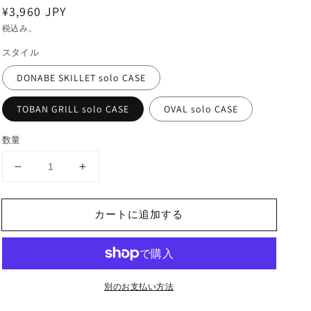
通
¥3,960 JPY
常
税込み。
価
スタイル
格
DONABE SKILLET solo CASE
TOBAN GRILL solo CASE
OVAL solo CASE
数量
ORIGINAL
ORIGINAL
CASE
CASE
|
|
カートに追加する
DONABE
DONABE
SKILLET
SKILLET
solo
solo
|
|
TOBAN
TOBAN
別のお支払い方法
GRILL
GRILL
solo
solo