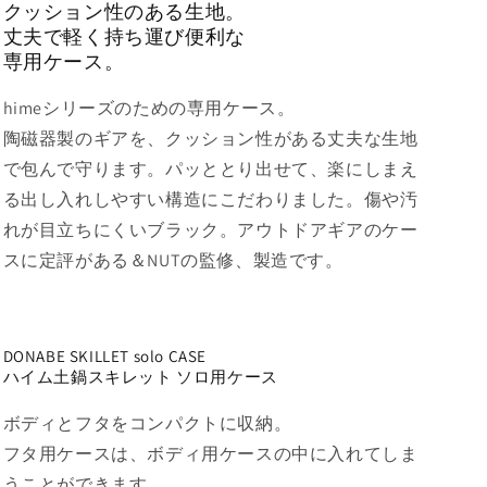
クッション性のある生地。
|
|
OVAL
OVAL
丈夫で軽く持ち運び便利な
solo
solo
専用ケース。
|
|
の
の
himeシリーズのための専用ケース。
数
数
陶磁器製のギアを、クッション性がある丈夫な生地
量
量
で包んで守ります。パッととり出せて、楽にしまえ
を
を
る出し入れしやすい構造にこだわりました。傷や汚
減
増
れが目立ちにくいブラック。アウトドアギアのケー
ら
や
スに定評がある＆NUTの監修、製造です。
す
す
DONABE SKILLET solo CASE
ハイム土鍋スキレット ソロ用ケース
ボディとフタをコンパクトに収納。
フタ用ケースは、ボディ用ケースの中に入れてしま
うことができます。