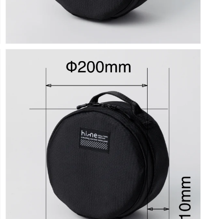
モ
ー
ダ
ル
で
メ
デ
ィ
ア
(3)
を
開
く