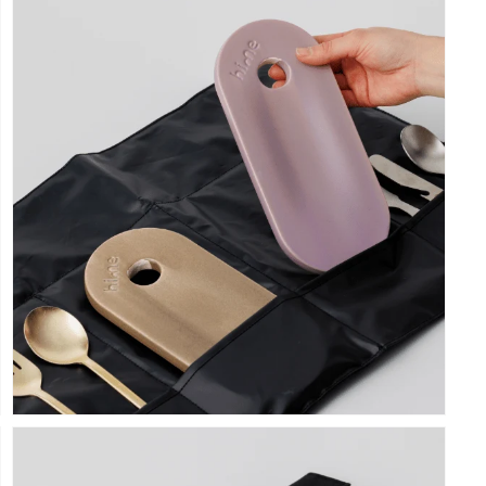
ダ
ル
で
メ
デ
ィ
ア
(9)
を
開
く
モ
ー
ダ
ル