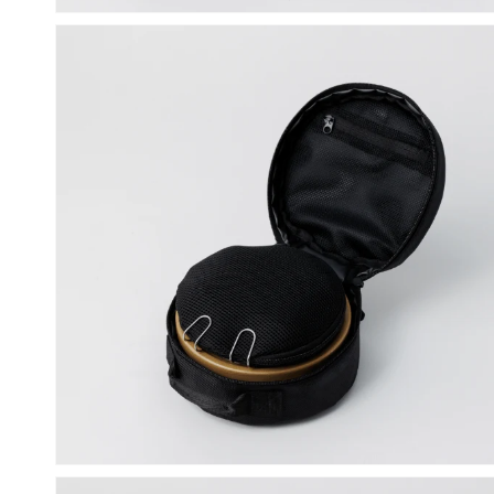
モ
ー
ダ
ル
で
メ
デ
ィ
ア
(6)
を
開
く
モ
ー