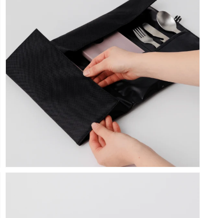
で
メ
デ
ィ
ア
(11)
を
開
く
モ
ー
ダ
ル
で
メ