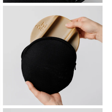
モ
ー
ダ
ル
で
メ
デ
ィ
ア
(7)
を
開
く
モ
ー