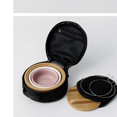
モ
ー
ダ
ル
で
メ
デ
ィ
ア
(4)
を
開
く