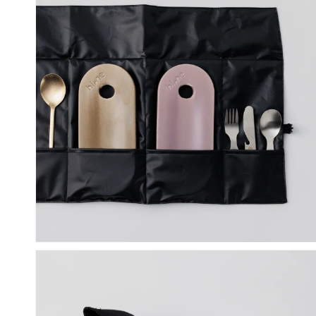
で
メ
デ
ィ
ア
(10)
を
開
く
モ
ー
ダ
ル
で
メ